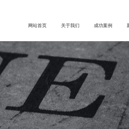
网站首页
关于我们
成功案例
公司概况
企业文化
服务范围
服务流程
房建
机电
市政
钢结构
装饰
园林
环保净化
能源电力
>
>
>
>