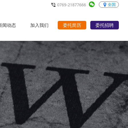
全国
0769-21877666
新闻动态
加入我们
委托简历
委托招聘
行业动态
职场宝典
招聘职位
人才理念
联系我们
>
>
>
>
>
>
>
>
>
>
>
>
>