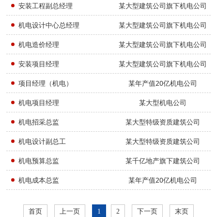
安装工程副总经理
某大型建筑公司旗下机电公司
机电设计中心总经理
某大型建筑公司旗下机电公司
机电造价经理
某大型建筑公司旗下机电公司
安装项目经理
某大型建筑公司旗下机电公司
项目经理（机电）
某年产值20亿机电公司
机电项目经理
某大型机电公司
机电招采总监
某大型特级资质建筑公司
机电设计副总工
某大型特级资质建筑公司
机电预算总监
某千亿地产旗下建筑公司
机电成本总监
某年产值20亿机电公司
首页
上一页
1
2
下一页
末页