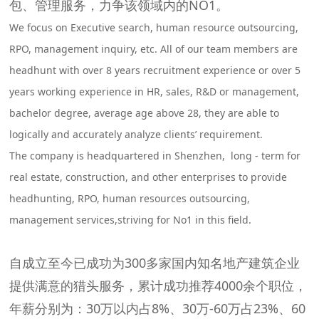
包、管理服务，力争该领域内的NO1。
We focus on Executive search, human resource outsourcing,
RPO, management inquiry, etc. All of our team members are
headhunt with over 8 years recruitment experience or over 5
years working experience in HR, sales, R&D or management,
bachelor degree, average age above 28, they are able to
logically and accurately analyze clients’ requirement.
The company is headquartered in Shenzhen, long - term for
real estate, construction, and other enterprises to provide
headhunting, RPO, human resources outsourcing,
management services,striving for No1 in this field.
自成立至今已成功为300多家国内知名地产建筑企业
提供满意的猎头服务，累计成功推荐4000余个职位，
年薪分别为：30万以内占8%、30万-60万占23%、60