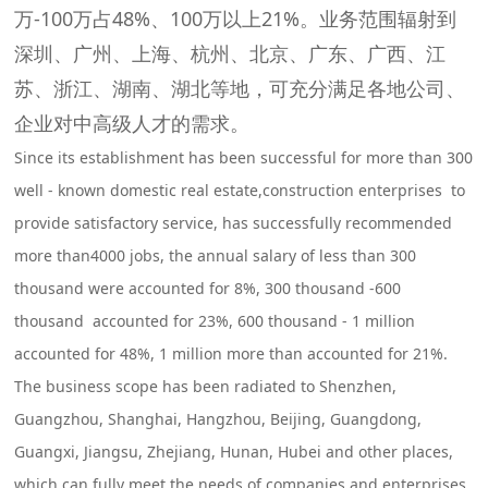
万-100万占48%、100万以上21%。业务范围辐射到
深圳、广州、上海、杭州、北京、广东、广西、江
苏、浙江、湖南、湖北等地，可充分满足各地公司、
企业对中高级人才的需求。
Since its establishment has been successful for more than 300
well - known domestic real estate,construction enterprises to
provide satisfactory service, has successfully recommended
more than4000 jobs, the annual salary of less than 300
thousand were accounted for 8%, 300 thousand -600
thousand accounted for 23%, 600 thousand - 1 million
accounted for 48%, 1 million more than accounted for 21%.
The business scope has been radiated to Shenzhen,
Guangzhou, Shanghai, Hangzhou, Beijing, Guangdong,
Guangxi, Jiangsu, Zhejiang, Hunan, Hubei and other places,
which can fully meet the needs of companies and enterprises