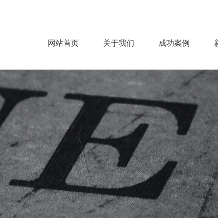
网站首页
关于我们
成功案例
公司概况
企业文化
服务范围
服务流程
房建
机电
市政
钢结构
装饰
园林
环保净化
能源电力
>
>
>
>