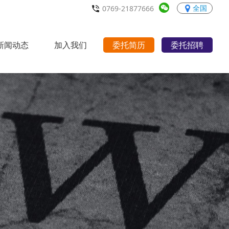
全国
0769-21877666
新闻动态
加入我们
委托简历
委托招聘
行业动态
职场宝典
招聘职位
人才理念
联系我们
>
>
>
>
>
>
>
>
>
>
>
>
>